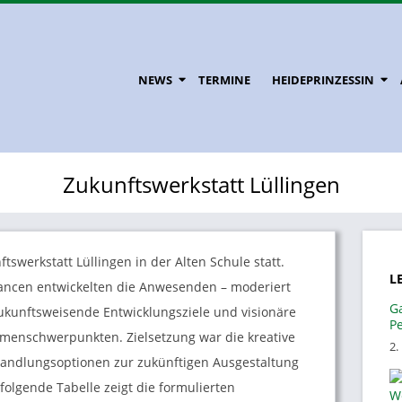
NEWS
TERMINE
HEIDEPRINZESSIN
Zukunftswerkstatt Lüllingen
swerkstatt Lüllingen in der Alten Schule statt.
L
ancen entwickelten die Anwesenden – moderiert
G
kunftsweisende Entwicklungsziele und visionäre
P
emenschwerpunkten. Zielsetzung war die kreative
2.
Handlungsoptionen zur zukünftigen Ausgestaltung
olgende Tabelle zeigt die formulierten