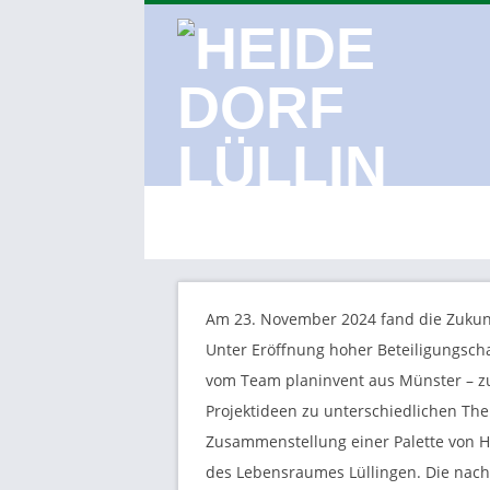
Skip
to
content
Primary
Navigation
Menu
H
E
I
Am 23. November 2024 fand die Zukunft
Unter Eröffnung hoher Beteiligungsch
D
vom Team planinvent aus Münster – zu
Projektideen zu unterschiedlichen Th
E
Zusammenstellung einer Palette von 
des Lebensraumes Lüllingen. Die nachf