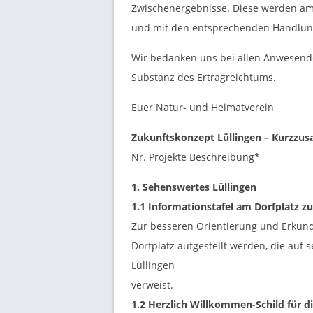
D
Zwischenergebnisse. Diese werden am 
O
und mit den entsprechenden Handlung
Wir bedanken uns bei allen Anwesend
R
Substanz des Ertragreichtums.
F
Euer Natur- und Heimatverein
Zukunftskonzept Lüllingen – Kurzz
L
Nr. Projekte Beschreibung*
Ü
1. Sehenswertes Lüllingen
1.1 Informationstafel am Dorfplatz z
L
Zur besseren Orientierung und Erkund
Dorfplatz aufgestellt werden, die auf 
L
Lüllingen
verweist.
I
1.2 Herzlich Willkommen-Schild für
d