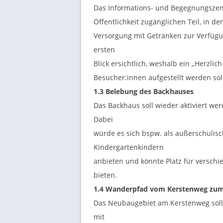
Das Informations- und Begegnungszent
N
Öffentlichkeit zugänglichen Teil, in de
Versorgung mit Getränken zur Verfügun
G
ersten
Blick ersichtlich, weshalb ein „Herzli
E
Besucher:innen aufgestellt werden sol
1.3 Belebung des Backhauses
N
Das Backhaus soll wieder aktiviert w
Dabei
würde es sich bspw. als außerschulisch
Kindergartenkindern
anbieten und könnte Platz für verschie
bieten.
1.4 Wanderpfad vom Kerstenweg
zum
Das Neubaugebiet am Kerstenweg soll
mit