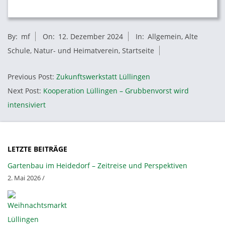
2024-
By:
mf
On:
12. Dezember 2024
In:
Allgemein
,
Alte
12-
Schule
,
Natur- und Heimatverein
,
Startseite
12
Previous Post:
Zukunftswerkstatt Lüllingen
Next Post:
Kooperation Lüllingen – Grubbenvorst wird
intensiviert
LETZTE BEITRÄGE
Gartenbau im Heidedorf – Zeitreise und Perspektiven
2. Mai 2026 /