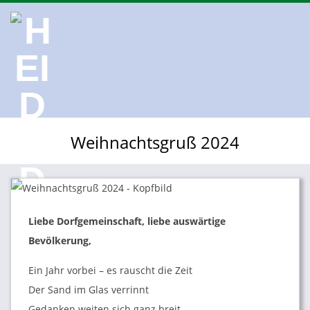
Skip
to
content
H
Primary
Weihnachtsgruß 2024
Navigation
E
Menu
I
Liebe Dorfgemeinschaft, liebe auswärtige
D
Bevölkerung,
E
Ein Jahr vorbei – es rauscht die Zeit
Der Sand im Glas verrinnt
Gedanken weiten sich ganz breit