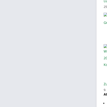
Lü
25
Zu
9.
A