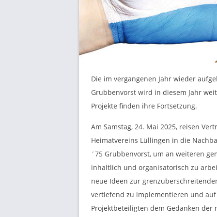
O
R
F
L
Die im vergangenen Jahr wieder aufge
Grubbenvorst wird in diesem Jahr wei
Ü
Projekte finden ihre Fortsetzung.
Am Samstag, 24. Mai 2025, reisen Vert
L
Heimatvereins Lüllingen in die Nachba
´75 Grubbenvorst, um an weiteren ge
L
inhaltlich und organisatorisch zu arbe
neue Ideen zur grenzüberschreitende
I
vertiefend zu implementieren und auf 
Projektbeteiligten dem Gedanken der