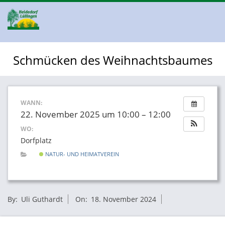
Skip
to
content
H
Primary
Schmücken des Weihnachtsbaumes
Navigation
E
Menu
I
WANN:
22. November 2025 um 10:00 – 12:00
D
WO:
Dorfplatz
E
NATUR- UND HEIMATVEREIN
D
2024-
By:
Uli Guthardt
On:
18. November 2024
11-
O
18